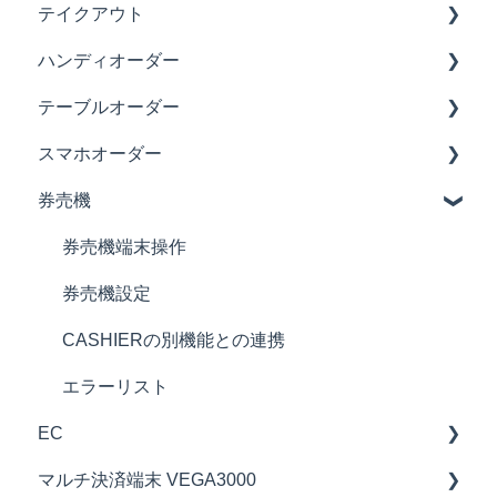
テイクアウト
FAQ（券売機チャネル）
売上モード（Cash on）
売上モード
決済モード
ハンディオーダー
FAQ（リテールチャネル）
外部連携決済
マイナスモード
テイクアウト設定
テーブルオーダー
FAQ（テイクアウトチャネル）
精算・点検
精算・点検モード
ハンディオーダー端末操作
スマホオーダー
FAQ（スマホオーダーチャネル）
取消方法
レシート/領収書の再発行・入出金
ハンディオーダー設定
テーブルオーダー端末
券売機
FAQ（スマホオーダー事前決済チャネル）
在庫管理
端末設定
テーブルオーダー設定
スマホオーダー端末
端末設定
在庫管理
スマホオーダー設定
券売機端末操作
券売機設定
CASHIERの別機能との連携
エラーリスト
EC
マルチ決済端末 VEGA3000
販売チャネル-EC