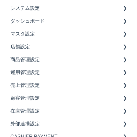
システム設定
接続方法
ダッシュボード
クレジット決済
担当者一覧
マスタ設定
POS全体設定
ダッシュボード
店舗設定
その他決済方法設定
商品カテゴリ
商品管理設定
客層設定
大分類
店舗マスタ
運用管理設定
ロール設定
中分類
インボイス制度対応
商品リスト
売上管理設定
CSVダウンロード設定
小分類
販売チャネル-リテール
販売リスト
注文管理
顧客管理設定
締日・締月設定
品番
販売チャネル-スマホオーダー(事前決済)
プラン・コース
注文数管理
店舗別
在庫管理設定
仕入先（発注・仕入先）
販売チャネル-POS
商品オプション
商品状態設定
販売チャネル別
顧客
外部連携設定
メディアコンテンツ
注文メモ
商品オプション状態設定
客層別
ポイント設定
在庫管理機能
CASHIER PAYMENT
スタッフ呼出項目
限定商品設定
休業日設定
端末別
発注
顧客管理システム