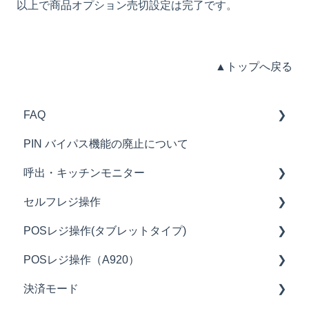
以上で商品オプション売切設定は完了です。
▲トップへ戻る
FAQ
PIN バイパス機能の廃止について
ロール紙の交換方法
呼出・キッチンモニター
CASHIERの操作に困ったとき
セルフレジ操作
FAQ（クライアント管理画面）
呼出モニター（掲示用）・キッチンモニター
POSレジ操作(タブレットタイプ)
FAQ（POSチャネル）
基本操作
POSレジ操作（A920）
FAQ（ハンディオーダーチャネル）
点検・精算
基本操作
決済モード
FAQ（テーブルオーダーチャネル）
売上モード
基本操作